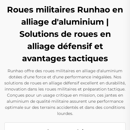
Roues militaires Runhao en
alliage d'aluminium |
Solutions de roues en
alliage défensif et
avantages tactiques
Runhao offre des roues militaires en alliage d'aluminium
dotées d'une force et d'une performance inégalées. Nos
solutions de roues en alliage défensif excellent en durabilité,
innovation dans les roues militaires et préparation tactique.
Conçues pour un usage critique en mission, ces jantes en
aluminium de qualité militaire assurent une performance
optimale sur des terrains accidentés et dans des conditions
lourdes.