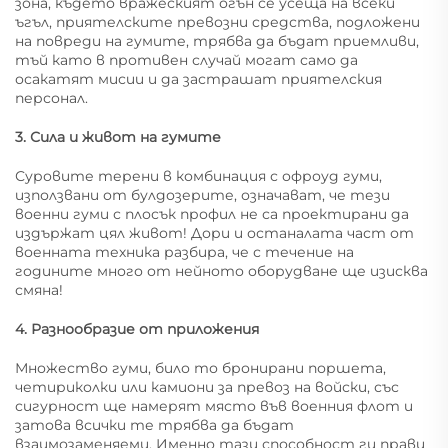
зона, където вражеският огън се усеща на всеки
ъгъл, приятелските превозни средства, подложени
на повреди на гумите, трябва да бъдат приемливи,
тъй като в противен случай могат само да
осакатят мисии и да застрашат приятелския
персонал.
3. Сила и живот на гумите
Суровите терени в комбинация с офроуд гуми,
използвани от булдозерите, означават, че тези
военни гуми с плосък профил не са проектирани да
издържат цял живот! Дори и останалата част от
военната техника разбира, че с течение на
годините много от нейното оборудване ще изисква
смяна!
4. Разнообразие от приложения
Множество гуми, било то бронирани поршета,
четириколки или камиони за превоз на войски, със
сигурност ще намерят място във военния флот и
затова всички те трябва да бъдат
взаимозаменяеми. Именно тази способност ги прави