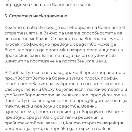
неразделна част от военните флоти.
5. Стратегическо значение
Когато става въпрос за маневриране на военните в
стратегията, е важно да имате способността да
останете мобилни. С помощта на военните гуми с
плосък профил, едно превозно средство може да
бъде наредено да продължи напред пред лицето на
вражеския огън, като по този начин се увеличава
шансът за постигане на поставените цели.
В Runhao Tyre се специализираме в проектирането и
производството на военни гуми с плосък профил,
които отговарят на нуждите на нашите клиенти.
Съсредоточени върху безопасността, качеството и
удовлетвореността на клиентите, продуктите на
Runhao Tyre са ненадминати по производителност за
тактически превозни средства. Военни
изпълнители, които търсят да оборудват своите
превозни средства с достъпни решения, и
правителствени агенции, които търсят надеждни
решения за гуми, не трябва да търсят повече -