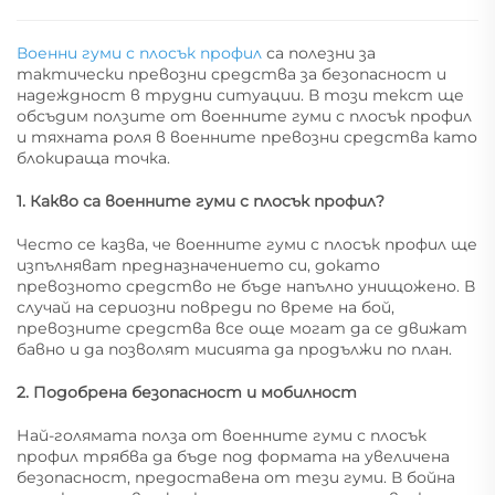
Военни гуми с плосък профил
са полезни за
тактически превозни средства за безопасност и
надеждност в трудни ситуации. В този текст ще
обсъдим ползите от военните гуми с плосък профил
и тяхната роля в военните превозни средства като
блокираща точка.
1. Какво са военните гуми с плосък профил?
Често се казва, че военните гуми с плосък профил ще
изпълняват предназначението си, докато
превозното средство не бъде напълно унищожено. В
случай на сериозни повреди по време на бой,
превозните средства все още могат да се движат
бавно и да позволят мисията да продължи по план.
2. Подобрена безопасност и мобилност
Най-голямата полза от военните гуми с плосък
профил трябва да бъде под формата на увеличена
безопасност, предоставена от тези гуми. В бойна