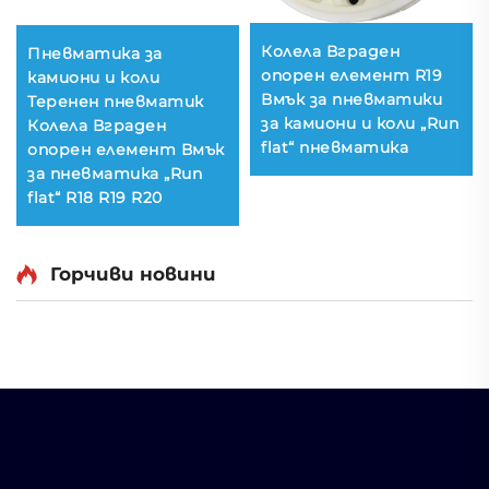
Колела Вграден
Пневматика за
опорен елемент R19
камиони и коли
Вмък за пневматики
Теренен пневматик
за камиони и коли „Run
Колела Вграден
flat“ пневматика
опорен елемент Вмък
за пневматика „Run
flat“ R18 R19 R20
Горчиви новини