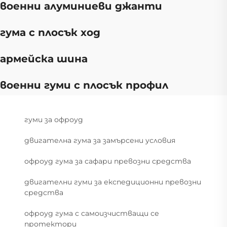
военни алуминиеви джанти
гума с плосък ход
армейска шина
военни гуми с плосък профил
гуми за офроуд
двигателна гума за замърсени условия
офроуд гума за сафари превозни средства
двигателни гуми за експедиционни превозни
средства
офроуд гума с самоизчистващи се
протектори