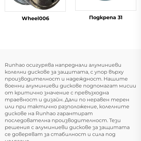
Подкрепа 31
Wheel006
Runhao осигурява напреднали алуминиеви
колелни дискове за защитата, с упор върху
производителност и надеждност. Нашите
военни алуминиеви дискове подпомагат мисии
от критично значение с превъзходна
траевност и дизайн. Дали по неравен терен
или при тактично разположение, колелните
дискове на Runhao гарантират
последователна производителност. Тези
решения с алуминиеви дискове за защитата
се доверяват за стабилност и сила под