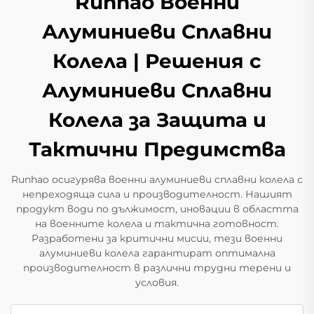
Runhao Военни
Алуминиеви Сплавни
Колела | Решения с
Алуминиеви Сплавни
Колела за Защита и
Тактични Предимства
Runhao осигурява военни алуминиеви сплавни колела с
непреходяща сила и производителност. Нашият
продукт води по дължимост, иновации в областта
на военните колела и тактична готовност.
Разработени за критични мисии, тези военни
алуминиеви колела гарантират оптимална
производителност в различни трудни терени и
условия.