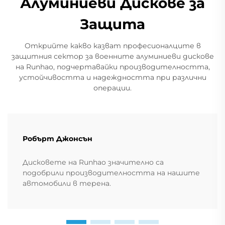
Алуминиеви Дискове за
Защита
Открийте какво казват професионалците в
защитния сектор за военните алуминиеви дискове
на Runhao, подчертавайки производителността,
устойчивостта и надеждността при различни
операции.
Робърт Джонсън
Дисковете на Runhao значително са
подобрили производителността на нашите
автомобили в терена.