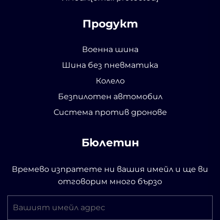
Продукт
Военна шина
Шина без пневматика
Колело
Безпилотен автомобил
Система против дронове
Бюлетин
Времево изпратете ни вашия имейл и ще ви
отговорим много бързо