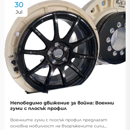
30
Jul
Непобедимо движение за война: Военни
гуми с плосък профил
Военните гуми с плосък профил предлагат
основна мобилност на въоръжените сили,