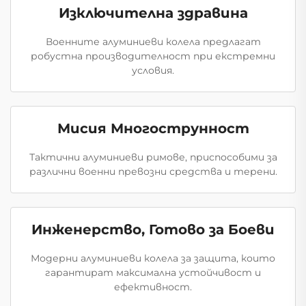
Изключителна здравина
Военните алуминиеви колела предлагат
робустна производителност при екстремни
условия.
Мисия Многострунност
Тактични алуминиеви римове, приспособими за
различни военни превозни средства и терени.
Инженерство, Готово за Боеви
Модерни алуминиеви колела за защита, които
гарантират максимална устойчивост и
ефективност.