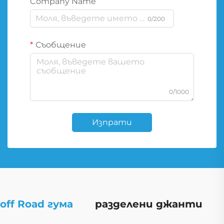
Company Name
0/200
Съобщение
0/1000
Изпрати
off Road гума
разделени джанти