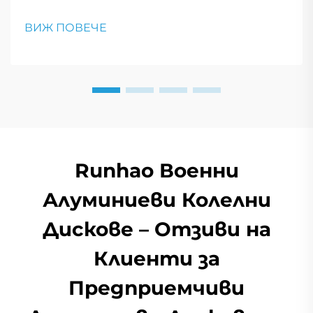
позволявайки на превозните средства да
продължат да се движат след пробив, което е
ВИЖ ПОВЕЧЕ
от съществено значение за тактически
маневри и спешни реакции.
Runhao Военни
Алуминиеви Колелни
Дискове – Отзиви на
Клиенти за
Предприемчиви