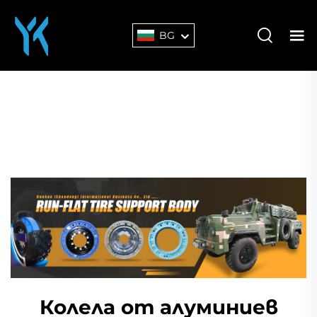
BG
Колела от алуминиев