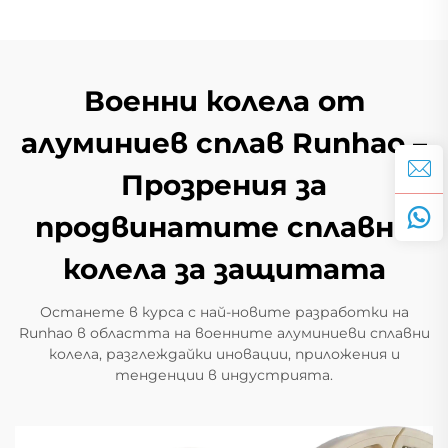
Военни колела от
алуминиев сплав Runhao –
Прозрения за
продвинатите сплавни
колела за защитата
Останете в курса с най-новите разработки на
Runhao в областта на военните алуминиеви сплавни
колела, разглеждайки иновации, приложения и
тенденции в индустрията.