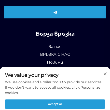
Бърза връзка
За нас
ВРЪЗКА С НАС
Новини
Продукт
We value your privacy
We use cookies and similar tools to provide our services.
If you don't want to accept all cookies, click Personalize
cookies.
Всички права запазени © 2025 Runhao (Shandong)
Accept all
International Business Co., Ltd;
Privacy Policy