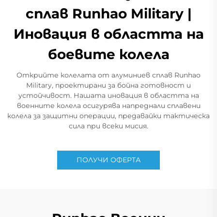
сплав Runhao Military |
Иновация в областта на
боевите колела
Открийте колелата от алуминиев сплав Runhao
Military, проектирани за бойна готовност и
устойчивост. Нашата иновация в областта на
военните колела осигурява напреднали сплавени
колела за защитни операции, предавайки тактическа
сила при всеки мисия.
ПОЛУЧИ ОФЕРТА