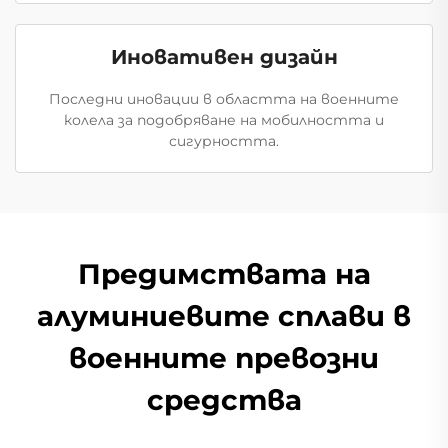
Иновативен дизайн
Последни иновации в областта на военните
колела за подобряване на мобилността и
сигурността.
Предимствата на
алуминиевите сплави в
военните превозни
средства