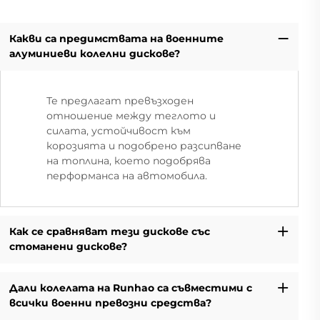
Какви са предимствата на военните
алуминиеви колелни дискове?
Те предлагат превъзходен
отношение между теглото и
силата, устойчивост към
корозията и подобрено разсипване
на топлина, което подобрява
перформанса на автомобила.
Как се сравняват тези дискове със
стоманени дискове?
Дали колелата на Runhao са съвместими с
всички военни превозни средства?