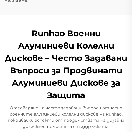
налягане.
Runhao Военни
Алуминиеви Колелни
Дискове – Често Задавани
Въпроси за Продвинати
Алуминиеви Дискове за
Защита
Отговаряне на често задавани въпроси относно
военните алуминиеви колелни дискове на Runhao,
покривайки аспекти от предимствата на дизайна
до съвместимостта и поддръжката.