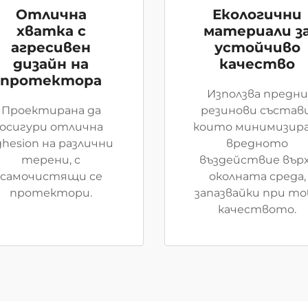
Отлична
Екологични
хватка с
материали з
агресивен
устойчиво
дизайн на
качество
протектора
Използва предни
Проектирана да
резинови състави
осигури отлична
които минимизир
дhesion на различни
вредното
терени, с
въздействие вър
самочистящи се
околната среда,
протектори.
запазвайки при то
качеството.