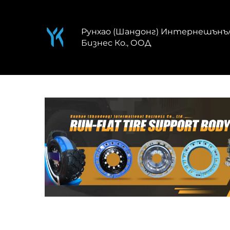
Рунхао (Шандонг) Интернешънъ
Бизнес Ко., ООД