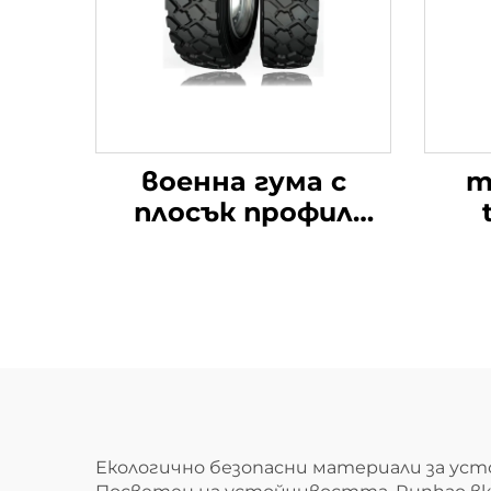
военна гума с
mi
плосък профил
16.00R20
Екологично безопасни материали за уст