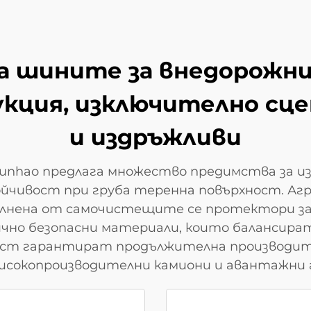
 шините за внедорожни 
кция, изключително сце
и издръжливи
nhao предлага множество предимства за изи
ойчивост при груба теренна повърхност. Аг
пълнена от самочистещите се протектори з
ично безопасни материали, които балансир
ст гарантират продължителна производит
високопроизводителни камиони и авантажни