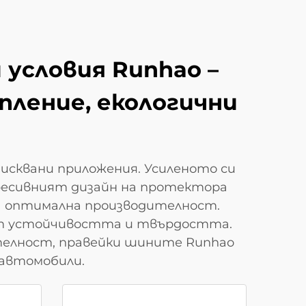
условия Runhao –
пление, екологични
сквани приложения. Усиленото си
ресивният дизайн на протектора
а оптимална производителност.
ат устойчивостта и твърдостта.
елност, правейки шините Runhao
 автомобили.