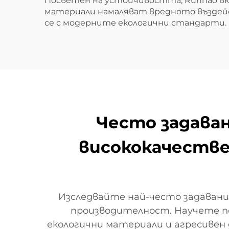
Посветен на устойчивостта, Runhao вк
материали намаляват вредното въздейс
се с модерните екологични стандарти.
Често задаван
висококачестве
Изследвайте най-често задавани
производителност. Научете по
екологични материали и агресивен