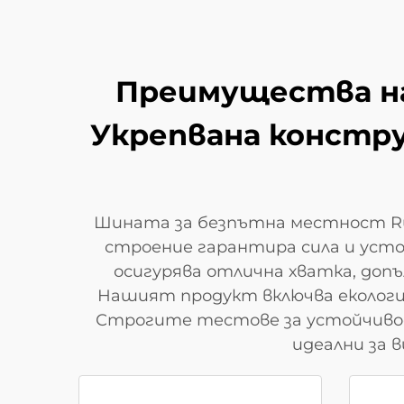
Преимущества на
Укрепвана констру
Шината за безпътна местност Ru
строение гарантира сила и уст
осигурява отлична хватка, до
Нашият продукт включва еколог
Строгите тестове за устойчиво
идеални за 