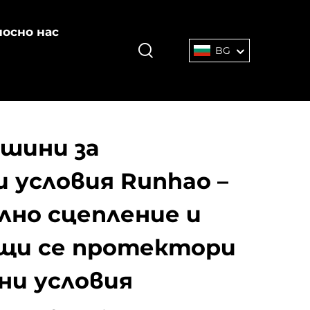
осно нас
BG
 шини за
 условия Runhao –
но сцепление и
щи се протектори
ни условия