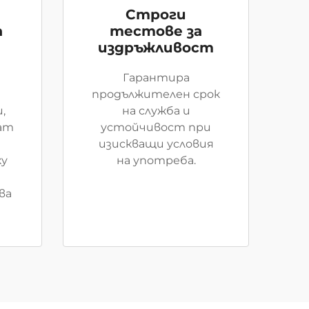
Строги
а
тестове за
издръжливост
Гарантира
продължителен срок
,
на служба и
ат
устойчивост при
изискващи условия
ху
на употреба.
ва