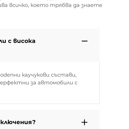
ва всичко, което трябва да знаете
и с висока
odenни каучукови състави,
перфектни за автомобили с
иключения?