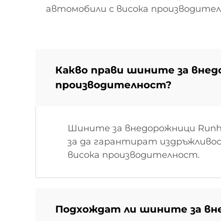
автомобили с висока производител
Какво прави шините за внед
производителност?
Шините за внедорожници Runha
за да гарантират издръжливос
висока производителност.
Подхождат ли шините за вн