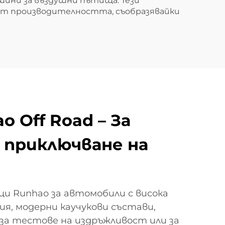
шини за въздушни пътища. Тези
ат производителността, съобразявайки
 Off Road – За
 приключване на
и Runhao за автомобили с висока
я, модерни каучукови състави,
за тестове на издръжливост или за