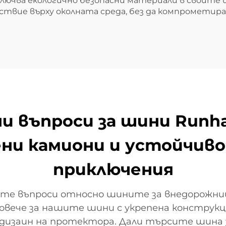
лючва екологично безопасни материали в своите 
твие върху околната среда, без да компрометир
и въпроси за шини Runhao
ни камиони и устойчиво
приключения
те въпроси относно шините за внедорожниц
вече за нашите шини с укрепена конструкци
 дизаин на протектора. Дали търсите шина 