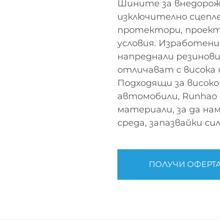
Шините за внедорожн
изключително сцепл
протектори, проект
условия. Изработени
напреднали резинов
отличават с висока
Подходящи за висок
автомобили, Runhao 
материали, за да на
среда, запазвайки с
ПОЛУЧИ ОФЕРТ