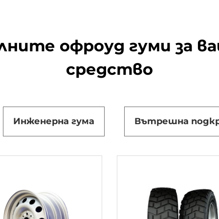
илните офроуд гуми за в
средство
Инженерна гума
Вътрешна подк