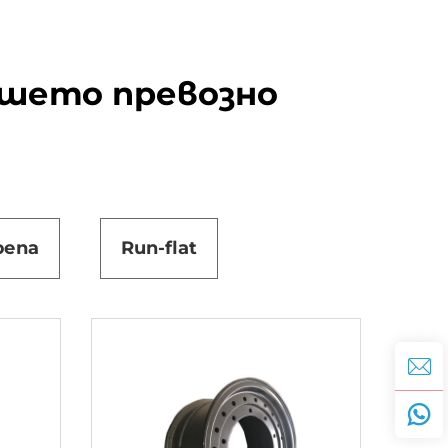
ашето превозно
репа
Run-flat