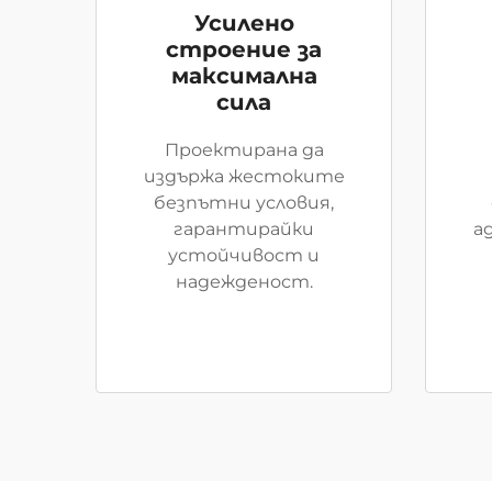
Усилено
строение за
максимална
сила
Проектирана да
издържа жестоките
безпътни условия,
гарантирайки
а
устойчивост и
надежденост.