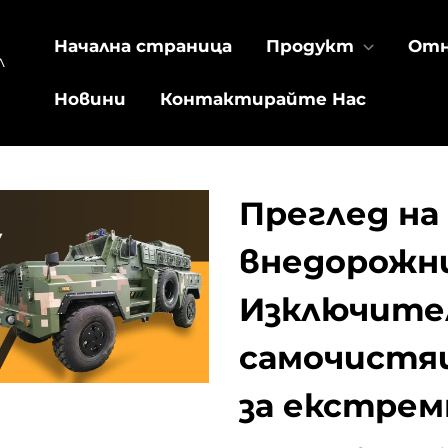
Начална страница
Продукт
Отн
л
Новини
Контактирайте Нас
Преглед на
внедорожни
Изключител
самочистя
за екстрем