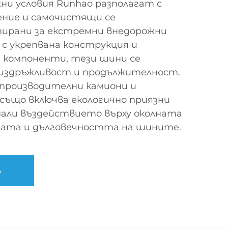
и условия Runhao разполагат с
ение и самочистящи се
ирани за екстремни внедорожни
 с укрепвана конструкция и
и компоненти, тези шини се
 издръжливост и продължителност.
опроизводителни камиони и
също включва екологично приязни
мали въздействието върху околната
илата и дълговечността на шините.
А