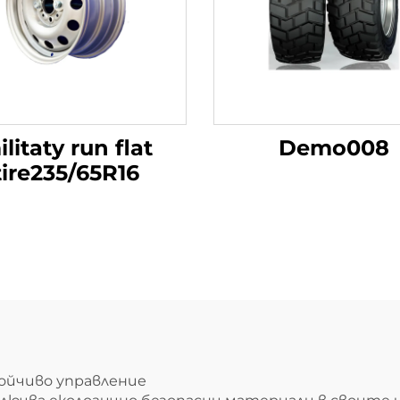
litaty run flat
Demo008
tire235/65R16
ойчиво управление