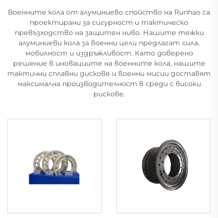
Военните кола от алуминиево спойство на Runhao са
проектирани за сигурност и тактическо
превъзходство на защитен ниво. Нашите тежки
алуминиеви кола за военни цели предлагат сила,
мобилност и издръжливост. Като доверено
решение в иновациите на военните кола, нашите
тактични сплавни дискове и военни мисии доставят
максимална производителност в среди с високи
рискове.