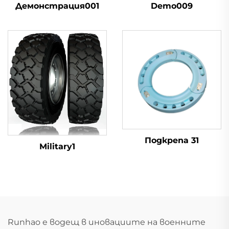
Демонстрация001
Demo009
Подкрепа 31
Military1
Runhao е водещ в иновациите на военните