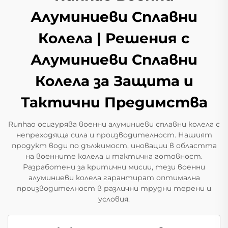
Алуминиеви Сплавни
Колела | Решения с
Алуминиеви Сплавни
Колела за Защита и
Тактични Предимства
Runhao осигурява военни алуминиеви сплавни колела с
непреходяща сила и производителност. Нашият
продукт води по дължимост, иновации в областта
на военните колела и тактична готовност.
Разработени за критични мисии, тези военни
алуминиеви колела гарантират оптимална
производителност в различни трудни терени и
условия.