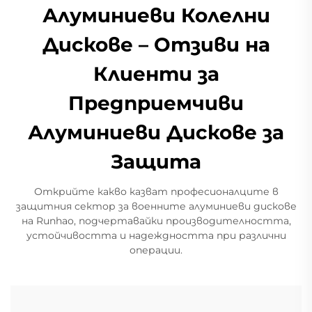
Алуминиеви Колелни
Дискове – Отзиви на
Клиенти за
Предприемчиви
Алуминиеви Дискове за
Защита
Открийте какво казват професионалците в
защитния сектор за военните алуминиеви дискове
на Runhao, подчертавайки производителността,
устойчивостта и надеждността при различни
операции.