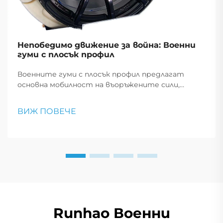
Непобедимо движение за война: Военни
гуми с плосък профил
Военните гуми с плосък профил предлагат
основна мобилност на въоръжените сили,
позволявайки на превозните средства да
продължат да се движат след пробив, което е
ВИЖ ПОВЕЧЕ
от съществено значение за тактически
маневри и спешни реакции.
Runhao Военни