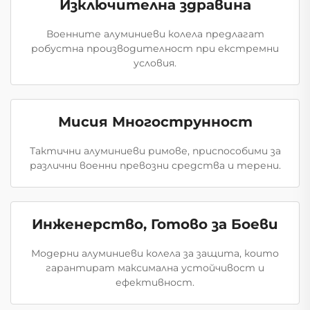
Изключителна здравина
Военните алуминиеви колела предлагат
робустна производителност при екстремни
условия.
Мисия Многострунност
Тактични алуминиеви римове, приспособими за
различни военни превозни средства и терени.
Инженерство, Готово за Боеви
Модерни алуминиеви колела за защита, които
гарантират максимална устойчивост и
ефективност.