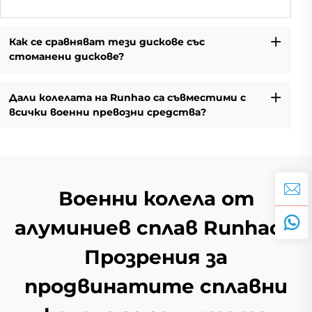
Как се сравняват тези дискове със
стоманени дискове?
Дали колелата на Runhao са съвместими с
всички военни превозни средства?
Военни колела от
алуминиев сплав Runhao –
Прозрения за
продвинатите сплавни