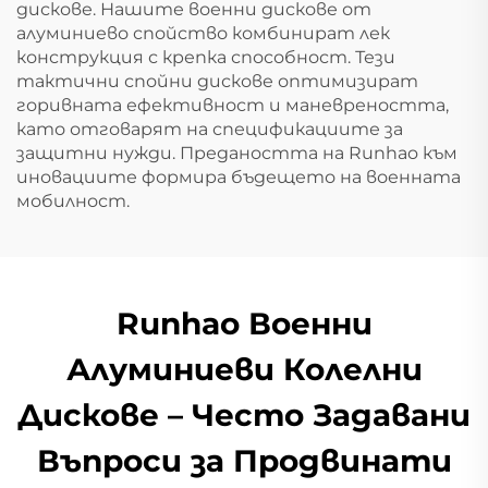
дискове. Нашите военни дискове от
алуминиево спойство комбинират лек
конструкция с крепка способност. Тези
тактични спойни дискове оптимизират
горивната ефективност и маневреността,
като отговарят на спецификациите за
защитни нужди. Предаността на Runhao към
иновациите формира бъдещето на военната
мобилност.
Runhao Военни
Алуминиеви Колелни
Дискове – Често Задавани
Въпроси за Продвинати