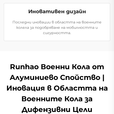
Иновативен дизайн
Последни иновации в областта на военните
колела за подобряване на мобилността и
сигурността.
Runhao Военни Кола от
Алуминиево Спойство |
Иновация в Областта на
Военните Кола за
Дифензивни Цели