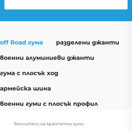
off Road гума
разделени джанти
военни алуминиеви джанти
гума с плосък ход
армейска шина
военни гуми с плосък профил
вносители на крайпътни гуми