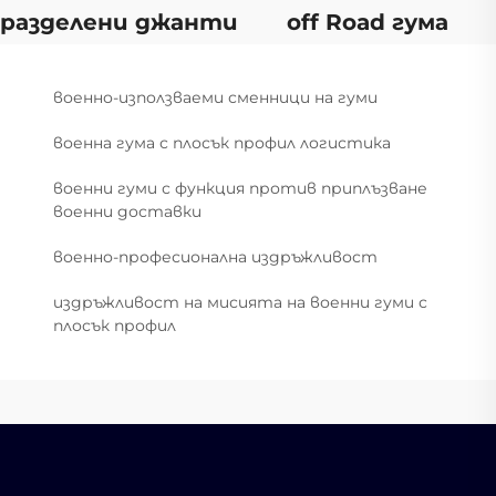
разделени джанти
off Road гума
военно-използваеми сменници на гуми
военна гума с плосък профил логистика
военни гуми с функция против приплъзване
военни доставки
военно-професионална издръжливост
издръжливост на мисията на военни гуми с
плосък профил