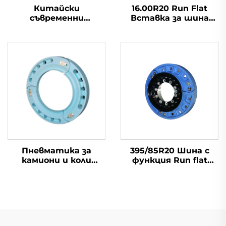
Китайски
16.00R20 Run Flat
съвременни
Вставка за шина
безвъздушни
Камионна шина
внедорожни шини с
Вътрешна
вмъкване с
поддържаща част
вътрешна
Най-нови
поддържаща
конструкция, нови
условия
Пневматика за
395/85R20 Шина с
камиони и коли
функция Run flat
Теренен пневматик
вмъкване Специална
Колела Вграден
семена шина за
опорен елемент
камиони Вътрешна
Вмък за пневматика
поддръжка на
„Run flat“ R18 R19 R20
корпуса Китай