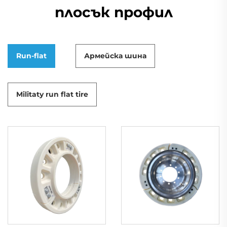
плосък профил
Run-flat
Армейска шина
Militaty run flat tire