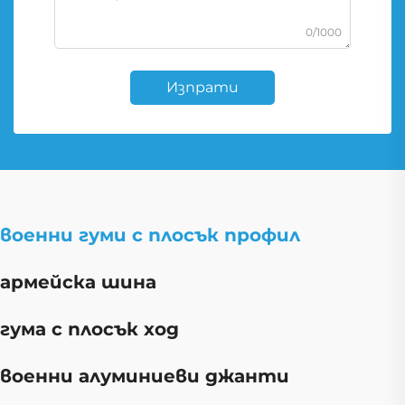
0/1000
Изпрати
военни гуми с плосък профил
армейска шина
гума с плосък ход
военни алуминиеви джанти