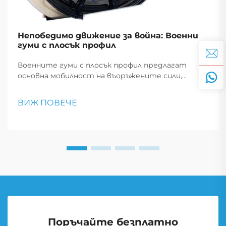
Непобедимо движение за война: Военни
гуми с плосък профил
Военните гуми с плосък профил предлагат
основна мобилност на въоръжените сили,
позволявайки на превозните средства да
продължат да се движат след пробив, което е
ВИЖ ПОВЕЧЕ
от съществено значение за тактически
маневри и спешни реакции.
Поръчайте безплатно