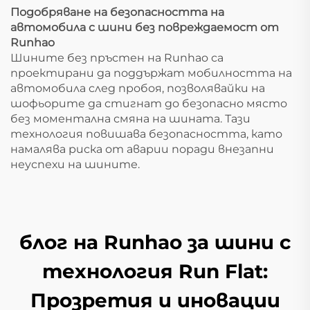
Подобряване на безопасността на
автомобила с шини без повреждаемост от
Runhao
Шините без пръстен на Runhao са
проектирани да поддържат мобилността на
автомобила след пробоя, позволявайки на
шофьорите да стигнат до безопасно място
без моментална смяна на шината. Тази
технология повишава безопасността, като
намалява риска от аварии поради внезапни
неуспехи на шините.
блог на Runhao за шини с
технология Run Flat:
Прозретия и иновации