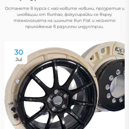
Останете в курса с най-новите новини, прозретия и
иновации от Runhao, фокусирайки се върху
технологията на шините Run Flat и нейното
приложение в различни индустрии.
30
Jul