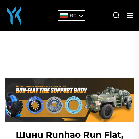
BG
Шини Runhao Run Flat,