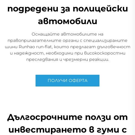
подредени за полицейски
автомобили
Оснащайте автомобилите на
правоприлагателните органи с специализираните
шини Runhao run-flat, които предлагат дълговечност
и надеждност, необходими при високоскоростни
преследвания и чрезмерни реакции.
ПОЛУЧИ ОФЕРТА
Дългосрочните ползи от
инвестирането в гуми с