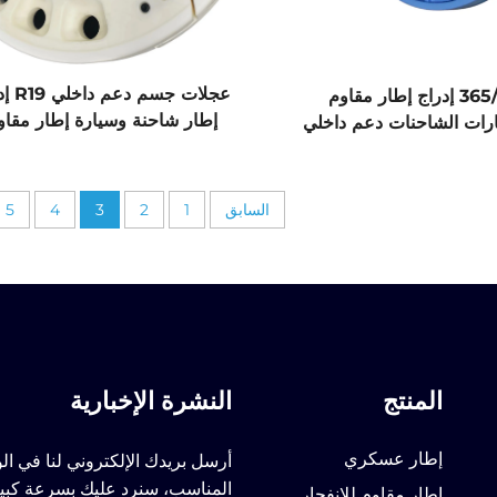
عجلات جسم 
365/80R20 إدراج إطار مقاوم
إطار شاحنة وسيارة إطار مقاو
طارات الشاحنات دعم داخلي
للانفجار
ني تقني متقدم
السابق
1
2
3
4
5
المنتج
النشرة الإخبارية
إطار عسكري
أرسل بريدك الإلكتروني لنا في ا
المناسب، سنرد عليك بسرعة كبي
إطار مقاوم للانفجار