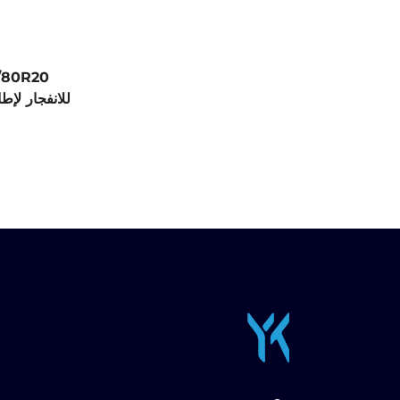
للانفجار لإ
صي