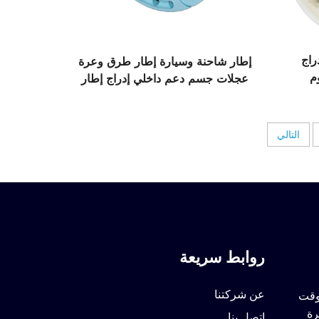
دعم داخلي R19 إدراج
إطار شاحنة وسيارة إطار طرق وعرة
م
عجلات جسم دعم داخلي إدراج إطار
مقاوم للانفجار R18 R19 R20
التالي
روابط سريعة
عن شركتنا
لوقت
رة
اتصل بنا