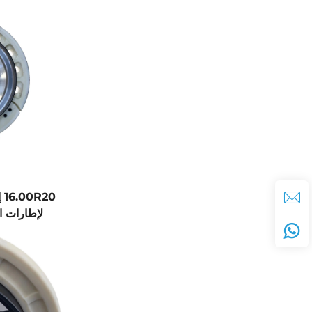
20
لإطارات ا
دا