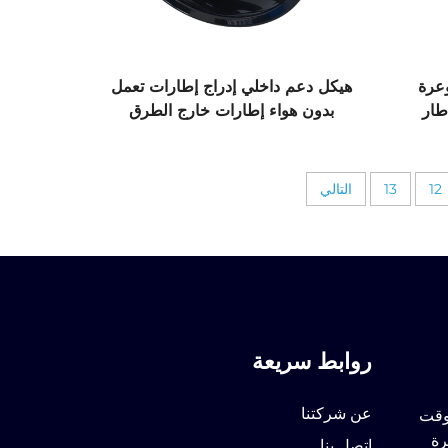
عرة
هيكل دعم داخلي إدراج إطارات تعمل
طار
بدون هواء إطارات خارج الطرق
إطارات شاحنات وسيارات صينية تقنية
حديثة خارج الطريق
12
13
التالي
روابط سريعة
عن شركتنا
لوقت
رة
اتصل بنا