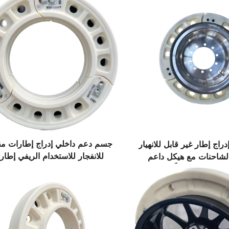
جسم دعم داخلي إدراج إطارات مق
16.00R إدراج إطار غير قابل للانهيار
للانفجار للاستخدام الريفي إطار
لشاحنات مع هيكل داعم
صينية متقدمة تقنيًا
خلي متقدم تقنياً