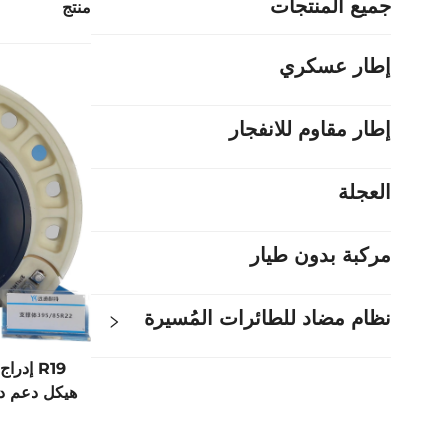
جميع المنتجات
منتج
إطار عسكري
إطار مقاوم للانفجار
العجلة
مركبة بدون طيار
نظام مضاد للطائرات المُسيرة
R19 إد
هيكل دعم د
صي