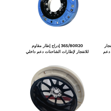
جار
365/80R20 إدراج إطار مقاوم
دعم
للانفجار لإطارات الشاحنات دعم داخلي
صيني تقني متقدم