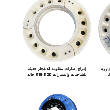
إدراج إطارات مقاومة للانفجار حديثة
اومة
للشاحنات والسيارات R19 R20 حالة
ات
جديدة جسم دعم داخلي من الصين