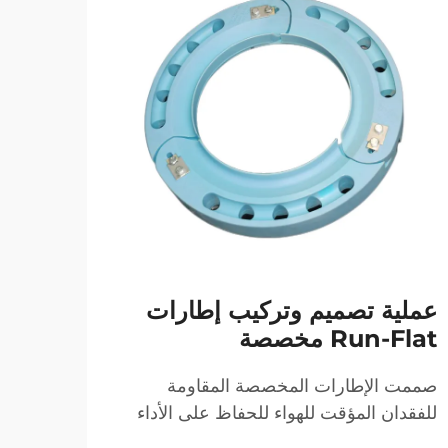
المز
الجي
لمرك
عملية تصميم وتركيب إطارات
Run-Flat مخصصة
إطارا
صممت الإطارات المخصصة المقاومة
مصممة
للفقدان المؤقت للهواء للحفاظ على الأداء
عرض ا
حتى عند فقدان الهواء، مما يضمن السلامة