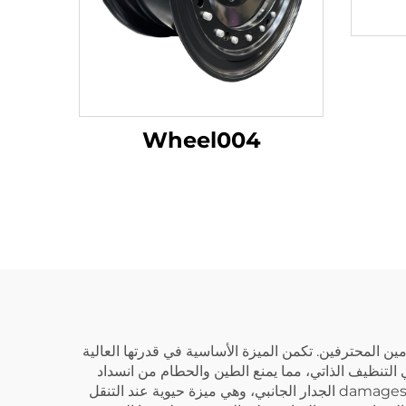
Wheel004
ين المحترفين. تكمن الميزة الأساسية في قدرتها العالية
ي التنظيف الذاتي، مما يمنع الطين والحطام من انسداد
الأخاديد ويحافظ على الأداء المستمر طوال مغامرتك. تحتوي هذه الإطارات على بنية مدعمة تقلل بشكل كبير من خطر الثقوب و damages الجدار الجانبي، وهي ميزة حيوية عند التنقل