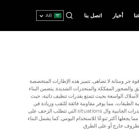
نا
أخبار
اتصل بنا
AR
ة جر ومتانة لا تضاهى. تتميز هذه الإطارات المتخصصة
ق والصخور المفككة والمنحدرات الشديدة. يتضمن البناء
أسلاك الواسعة بحيث تتمتع بقدرات تنظيف ذاتية، حيث
ة الطبقات، مما يوفر مقاومة فائقة للثقب وزيادة في
المتانة مقارنة بالإطارات العادية للتضاريس المتنوعة. يوفر التصميم الجانبي العدائي قبضة إضافية أثناء القيادة الصعبة على المنحدرات الجانبية وال situations التي تتطلب الزحف على
جعلها أكثر تنوعًا للاستخدام اليومي. كما يشمل البناء
لظروف خارج أو على الطرق.