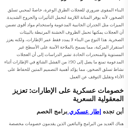
البناء المقوى ضروري للعجلات الطرق الوعرة، خاصةً لمحبي تسلق
الصخور، لأنه يوفر المتانة اللازمة لتحمل التأثيرات والجروح الشديدة.
الميزات مثل الجدران الجانبية المدعومة واستخدام مواد أقوى تضمن
أن العجلات يمكنها تحمل الظروف الخشنة المرتبطة بالبيئات
الصخرية. هذا النوع من البناء لا يمدد فقط عمر الإطارات، ولكنه يعزز
استقرار المركبة، مما يسمح بالملاحة الآمنة على الأسطح غير
المستوية والمنحدرات الحادة. تشير الدراسات إلى أن العجلات
المدعومة تمنع ما يصل إلى 90٪ من الفشل الشائع في الإطارات أثناء
نشاط تسلق الصخور، مما يؤكد أهمية التصميم المتين للحفاظ على
الأداء وتقليل التوقف عن العمل.
خصومات عسكرية على الإطارات: تعزيز
المعقولية السعرية
أين تجده
إطار عسكري
برامج الخصم
هناك العديد من البرامج والبائعين الذين يقدمون خصومات مخصصة