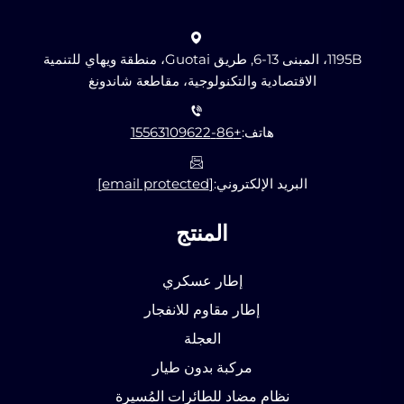
1195B، المبنى 13-6, طريق Guotai، منطقة ويهاي للتنمية
الاقتصادية والتكنولوجية، مقاطعة شاندونغ
هاتف:
+86-15563109622
البريد الإلكتروني:
[email protected]
المنتج
إطار عسكري
إطار مقاوم للانفجار
العجلة
مركبة بدون طيار
نظام مضاد للطائرات المُسيرة