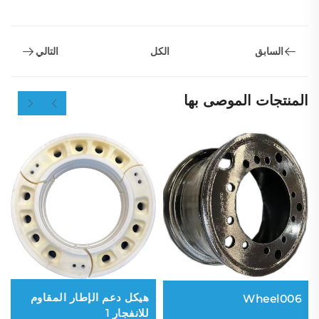
السابق
التالي
الكل
المنتجات الموصى بها
هيكل دعم الإطار المقاوم
Wheel006
للانفجار 1