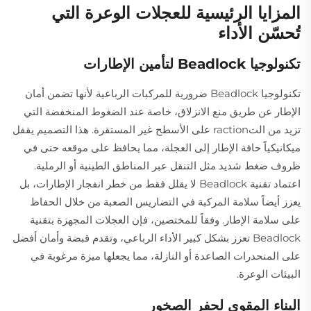
المزايا الرئيسية للعجلات الوعرة التي
تُحسّن الأداء
تكنولوجيا Beadlock لتأمين الإطارات
تكنولوجيا Beadlock ضرورية للمركبات الرباعية لأنها تضمن أمان
الإطار عن طريق منع الانزلاق، خاصة عند الضغوط المنخفضة التي
تزيد من التraction على الأسطح غير المستقرة. هذا التصميم يقفل
ميكانيكياً حافة الإطار إلى العجلة، مما يحافظ على موقعه حتى في
ظروف ضغط شديد مثل التنقل عبر المناطق الطينية أو الرملية.
اعتماد تقنية Beadlock لا يقلل فقط من خطر انفجار الإطارات، بل
يعزز أيضاً سلامة المركبة في التضاريس الصعبة من خلال الحفاظ
على سلامة الإطار. وفقاً للمختصين، فإن العجلات المجهزة بتقنية
Beadlock تعزز بشكل كبير الأداء الرباعي، وتقدم قبضة وأمان أفضل
على المنحدرات الصاعدة أو النازلة، مما يجعلها ميزة مرغوبة في
البيئات الوعرة.
البناء المقوى لحفر الصخور