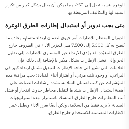
الوعرة بنسبة تصل إلى 50٪، مما يمكن أن يقلل بشكل كبير من تكرار
استبدالها والتكاليف المرتبطة بها.
متى يجب تدوير أو استبدال إطارات الطرق الوعرة
الدوران المنتظم للإطارات أمر حيوي لضمان ارتداء متساوٍ، وعادة ما
يُنصح به كل 5,000 إلى 7,500 ميل لتعزيز الأداء في الظروف خارج
الطرق المعبّدة. قد يؤدي الارتداء غير المتساوي للإطارات إلى تقليل
الجر وإلى فشل الإطارات بشكل مبكر. بالإضافة إلى ذلك، فإن
العلامات التي تشير إلى حاجة الإطارات للتبديل تشمل ارتداء كبير في
البراغي، أو وجود تلف مرئي، أو اهتزاز أثناء القيادة؛ يجب مراقبة هذه
المؤشرات عن كثب لضمان السلامة. تشدد إرشادات الصناعة على
أهمية استبدال الإطارات بنشاط لتقليل مخاطر حدوث انفجار أو فشل
أثناء المغامرات خارج الطرق. التمسك باستمرار بهذه استراتيجيات
الصيانة لا يزيد فقط من السلامة، ولكن أيضًا يعزز الأداء ويطيل عمر
الإطارات المصممة للاستخدام خارج الطرق.